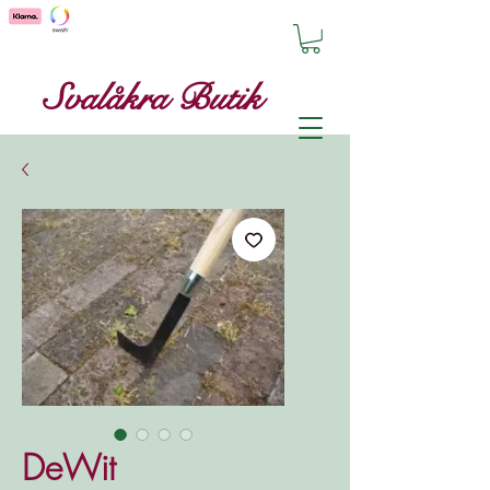
Svalåkra Butik
DeWit