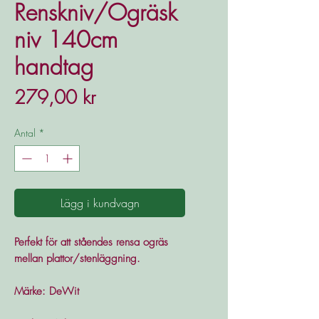
Renskniv/Ogräsk
niv 140cm
handtag
Pris
279,00 kr
Antal
*
Lägg i kundvagn
Perfekt för att ståendes rensa ogräs
mellan plattor/stenläggning.
Märke: DeWit