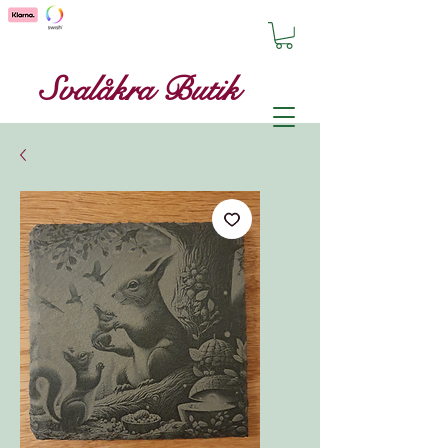
Svalåkra Butik