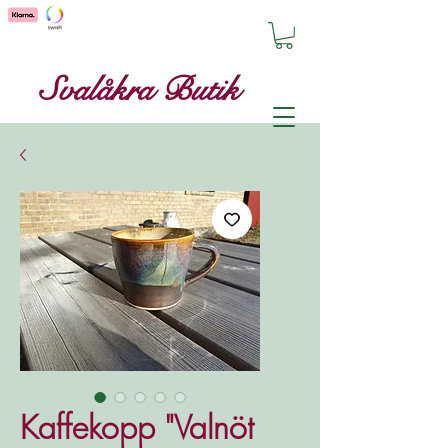
Svalåkra Butik
Kaffekopp "Valnöt