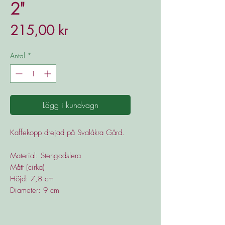
2"
Pris
215,00 kr
Antal
*
Lägg i kundvagn
Kaffekopp drejad på Svalåkra Gård.
Material: Stengodslera
Mått (cirka)
Höjd: 7,8 cm
Diameter: 9 cm