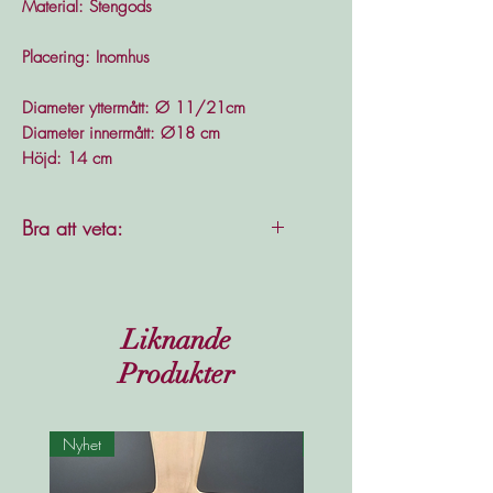
Material: Stengods
Placering: Inomhus
Diameter yttermått: Ø 11/21cm
Diameter innermått: Ø18 cm
Höjd: 14 cm
Bra att veta:
Då stengods är ett poröst
material rekommenderar vi att
ni har ett vattentätt fat under
Liknande
krukan för att undvika fläckar.
Produkter
Nyhet
Nyhet