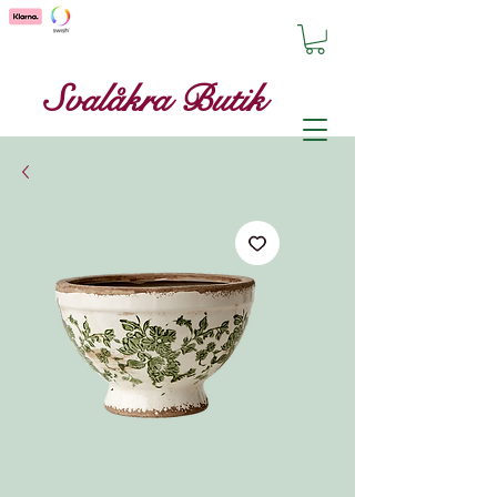
Svalåkra Butik