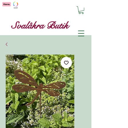
Svalåkra Butik