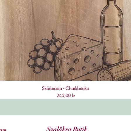
Skärbräda - Charkbricka
Pris
245,00 kr
Svalåkra Butik
ram