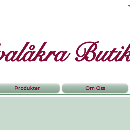
valåkra Buti
Produkter
Om Oss