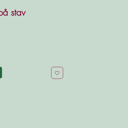
 på stav
is