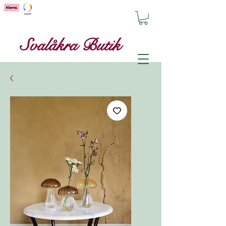
Svalåkra Butik