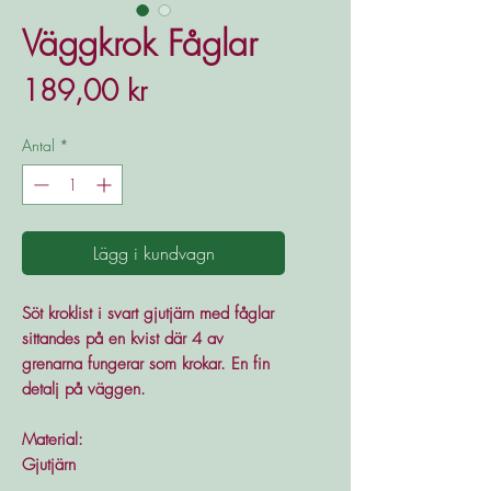
Väggkrok Fåglar
Pris
189,00 kr
Antal
*
Lägg i kundvagn
Söt kroklist i svart gjutjärn med fåglar
sittandes på en kvist där 4 av
grenarna fungerar som krokar. En fin
detalj på väggen.
Material:
Gjutjärn