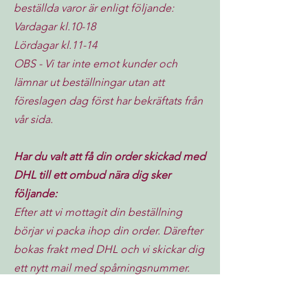
beställda varor är enligt följande:
Vardagar kl.10-18
Lördagar kl.11-14
OBS - Vi tar inte emot kunder och
lämnar ut beställningar utan att
föreslagen dag först har bekräftats från
vår sida.
Har du valt att få din order skickad med
DHL till ett ombud nära dig sker
följande:
Efter att vi mottagit din beställning
börjar vi packa ihop din order. Därefter
bokas frakt med DHL och vi skickar dig
ett nytt mail med spårningsnummer.
Därefter lämnar vi in din order hos DHL
för fortsatt färd. Från det att vi fått din