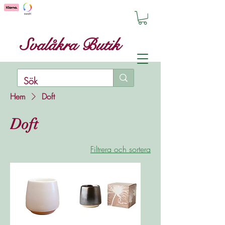
Svalåkra Butik
Hem
Doft
Doft
Filtrera och sortera