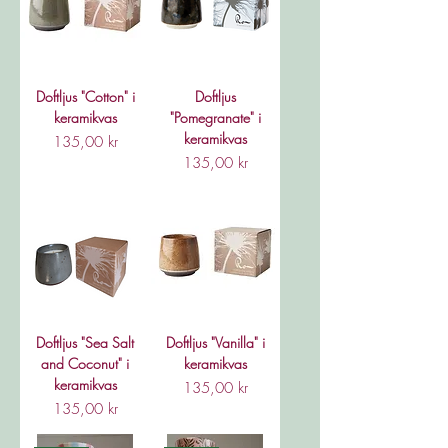
Doftljus "Cotton" i
Doftljus
keramikvas
"Pomegranate" i
keramikvas
Pris
135,00 kr
Pris
135,00 kr
Doftljus "Sea Salt
Doftljus "Vanilla" i
and Coconut" i
keramikvas
keramikvas
Pris
135,00 kr
Pris
135,00 kr