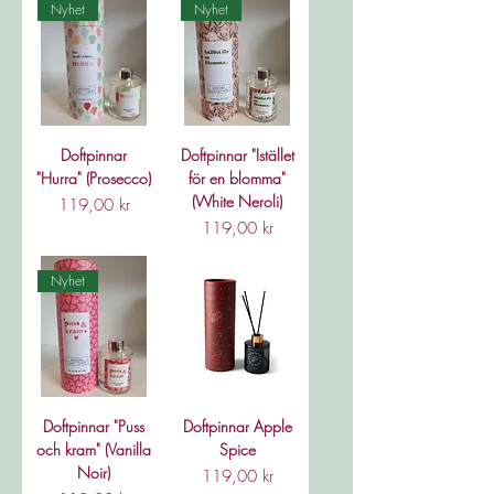
Nyhet
Nyhet
Doftpinnar
Doftpinnar "Istället
"Hurra" (Prosecco)
för en blomma"
(White Neroli)
Pris
119,00 kr
Pris
119,00 kr
Nyhet
Doftpinnar "Puss
Doftpinnar Apple
och kram" (Vanilla
Spice
Noir)
Pris
119,00 kr