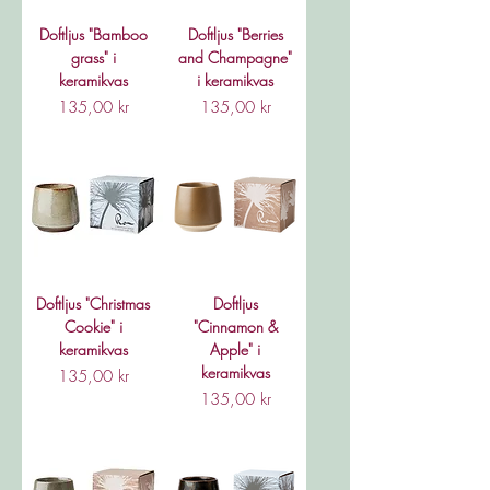
Doftljus "Bamboo
Doftljus "Berries
grass" i
and Champagne"
keramikvas
i keramikvas
Pris
Pris
135,00 kr
135,00 kr
Doftljus "Christmas
Doftljus
Cookie" i
"Cinnamon &
keramikvas
Apple" i
keramikvas
Pris
135,00 kr
Pris
135,00 kr