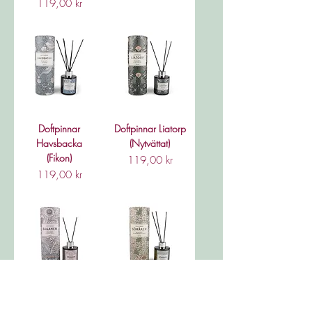
Pris
119,00 kr
Doftpinnar
Doftpinnar Liatorp
Havsbacka
(Nytvättat)
(Fikon)
Pris
119,00 kr
Pris
119,00 kr
Doftpinnar
Doftpinnar