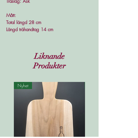
Träslag: Ask
Mått:
Total längd 28 cm
Längd trähandtag 14 cm
Liknande
Produkter
Nyhet
Nyhet