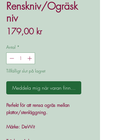
Renskniv/Ogräsk
niv
Pris
179,00 kr
Antal
*
Tillfälligt slut på lagret
Meddela mig när varan finns i lager
Perfekt för att rensa ogräs mellan
plattor/stenläggning.
Märke: DeWit