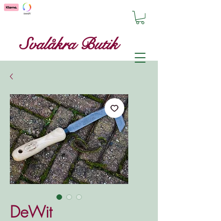
Svalåkra Butik
DeWit