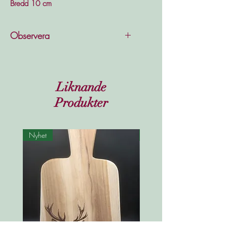
Bredd 10 cm
Observera
Produkten fortsätter att patineras
då den utsätts för fukt.
Liknande
Produkter
Nyhet
Nyhet