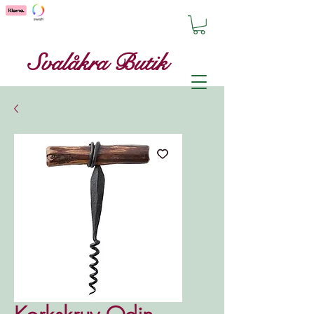
Svalåkra Butik