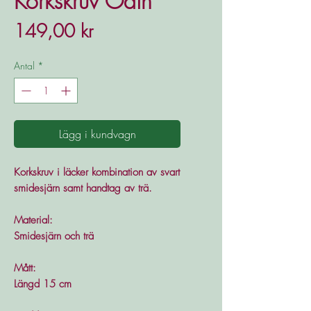
Korkskruv Odin
Pris
149,00 kr
Antal
*
Lägg i kundvagn
Korkskruv i läcker kombination av svart
smidesjärn samt handtag av trä.
Material:
Smidesjärn och trä
Mått:
Längd 15 cm