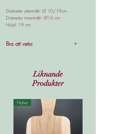
Diameter yttermått: Ø 10/19cm
Diameter innermått: Ø16 cm
Höjd: 19 cm
Bra att veta:
Då stengods är ett poröst
material rekommenderar vi att
ni har ett vattentätt fat under
Liknande
krukan för att undvika fläckar.
Produkter
Nyhet
Nyhet