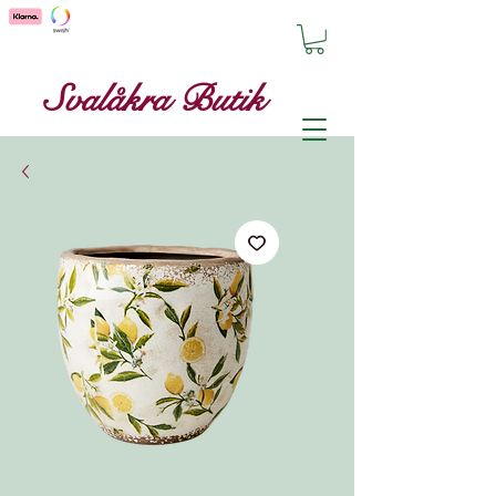
Svalåkra Butik