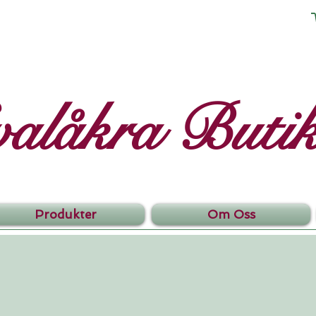
valåkra Buti
Produkter
Om Oss