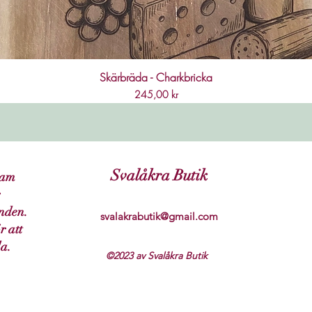
Skärbräda - Charkbricka
Pris
245,00 kr
Svalåkra Butik
ram
nden.
svalakrabutik@gmail.com
r att
da.
©2023 av Svalåkra Butik