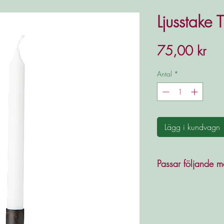
Ljusstake 
Pris
75,00 kr
Antal
*
Lägg i kundvagn
Passar följande m
Ljusstaken passar 
diameter av 2,2 