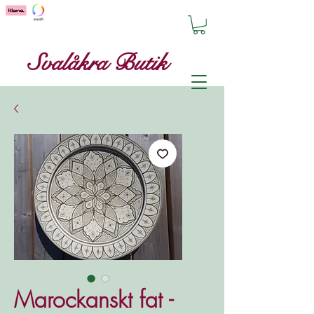
Svalåkra Butik
Marockanskt fat -