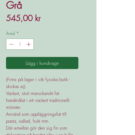
Grå
Pris
545,00 kr
Antal
*
Lägg i kundvagn
(Finns på lager i vår fysiska butik -
skickas ej).
Vackert, stort marockanskt fat
handmålat i ett vackert traditionellt
mönster.
Använd som uppläggningsfat till
pasta, sallad, frukt mm.
Där emellan gör den sig fin som
dekoration på bordet eller i en hylla.