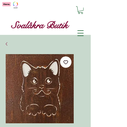
Svalåkra Butik