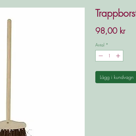
Trappbors
Pris
98,00 kr
Antal
*
Lägg i kundvagn