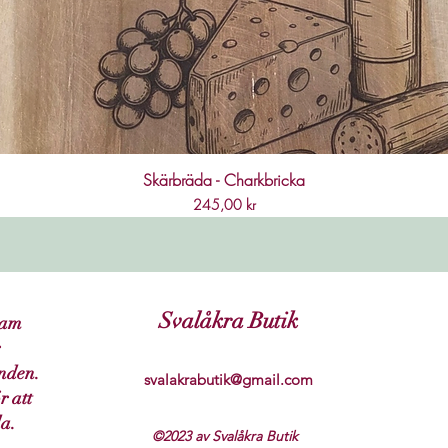
Skärbräda - Charkbricka
Pris
245,00 kr
Svalåkra Butik
ram
nden.
svalakrabutik@gmail.com
r att
da.
©2023 av Svalåkra Butik