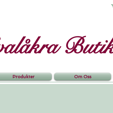
valåkra Buti
Produkter
Om Oss