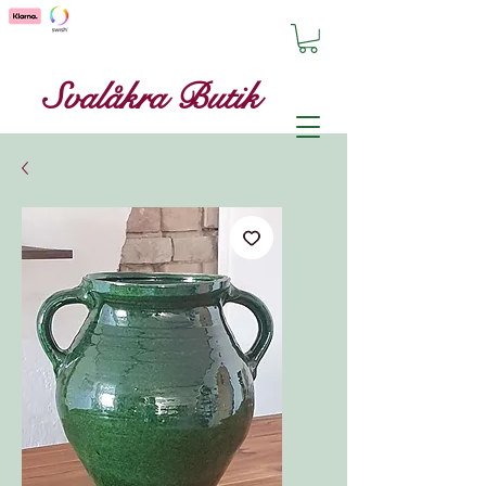
Svalåkra Butik