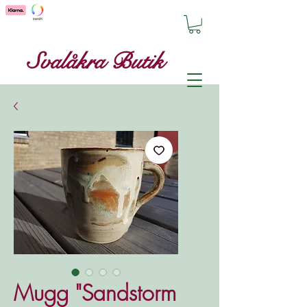
Svalåkra Butik
Mugg "Sandstorm