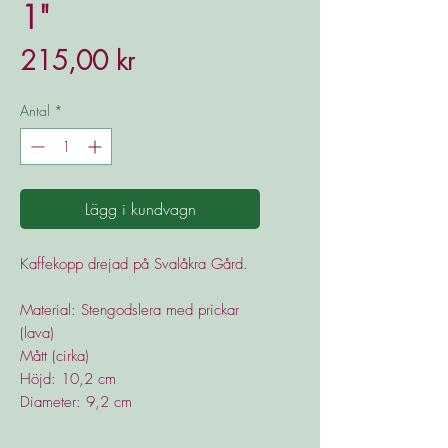
1"
Pris
215,00 kr
Antal
*
Lägg i kundvagn
Kaffekopp drejad på Svalåkra Gård.
Material: Stengodslera med prickar
(lava)
Mått (cirka)
Höjd: 10,2 cm
Diameter: 9,2 cm