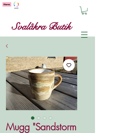
Svalåkra Butik
Mugg "Sandstorm