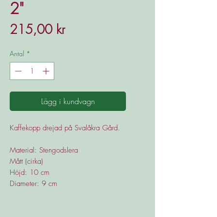
2"
Pris
215,00 kr
Antal
*
Lägg i kundvagn
Kaffekopp drejad på Svalåkra Gård.
Material: Stengodslera
Mått (cirka)
Höjd: 10 cm
Diameter: 9 cm