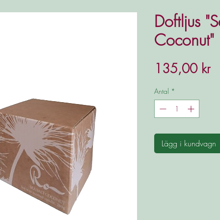
Doftljus "
Coconut" 
Pr
135,00 kr
Antal
*
Lägg i kundvagn