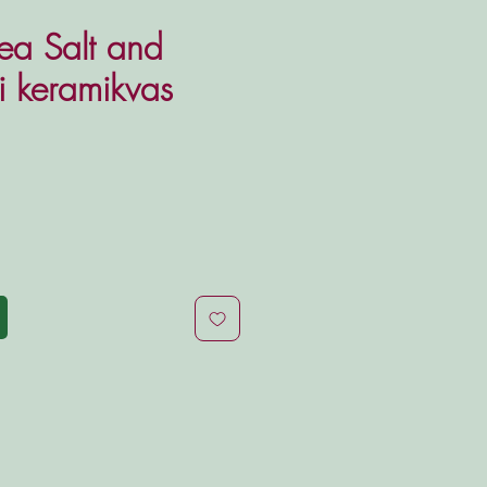
Sea Salt and
i keramikvas
is