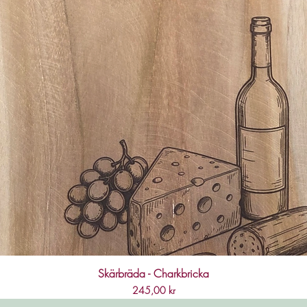
Skärbräda - Charkbricka
Pris
245,00 kr