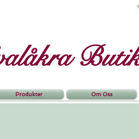
valåkra Buti
Produkter
Om Oss