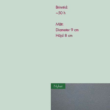
Brinntid:
~50 h
Mått:
Diameter 9 cm
Höjd 8 cm
Nyhet