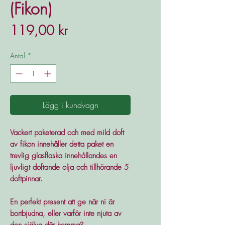
(Fikon)
Pris
119,00 kr
Antal
*
Lägg i kundvagn
Vackert paketerad och med mild doft
av fikon innehåller detta paket en
trevlig glasflaska innehållandes en
ljuvligt doftande olja och tillhörande 5
doftpinnar.
En perfekt present att ge när ni är
bortbjudna, eller varför inte njuta av
den själva där hemma?