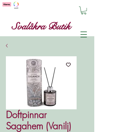
Svalåkra Butik
Doftpinnar
Sagahem (Vanilj)