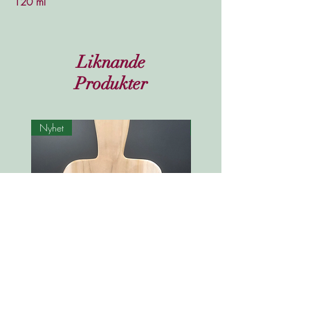
120 ml
Liknande
Produkter
Nyhet
Nyhet
Skärbräda - Charkbricka