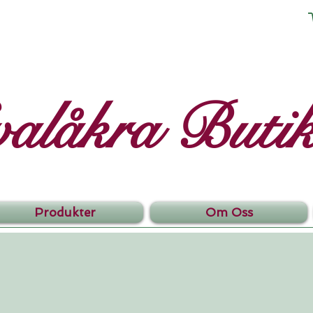
valåkra Buti
Produkter
Om Oss