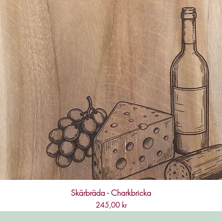
Skärbräda - Charkbricka
Pris
245,00 kr