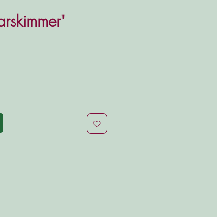
arskimmer"
is