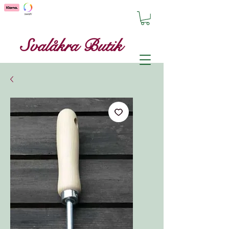
Svalåkra Butik